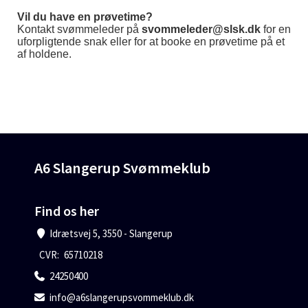
Vil du have en prøvetime?
Kontakt svømmeleder på
svommeleder@slsk.dk
for en
uforpligtende snak eller for at booke en prøvetime på et
af holdene.
A6 Slangerup Svømmeklub
Find os her
Idrætsvej 5, 3550 - Slangerup
CVR:
65710218
24250400
info@a6slangerupsvommeklub.dk