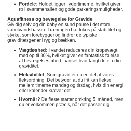
Fordele:
Holdet ligger i ydertimerne, hvilket giver
ro i svømmehallen og gode parkeringsmuligheder.
Aquafitness og bevægelse for Gravide
Giv dig selv og din baby en sund pause i det store
varmtvandsbassin. Træningen har fokus på stabilitet og
styrke, som forebygger og lindrer de typiske
graviditetsgener i ryg og bækken.
Vægtløshed:
I vandet reduceres din kropsvægt
med op til 80%, hvilket giver en fantastisk følelse
af bevægelsesfrihed, uanset hvor langt du er i din
graviditet.
Fleksibilitet:
Som gravid er du en del af vores
fleksordning. Det betyder, at du frit kan flekse
mellem timerne mandag og tirsdag, hvis din energi
eller kalender kræver det.
Hvornår?
De fleste starter omkring 5. måned, men
du er velkommen præcis, når det passer dig.