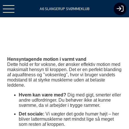
A6 SLANGERUP SVØMMEKLUB
Hensyntagende motion i varmt vand
Dette hold er for voksne, der ønsker effektiv motion med
maksimalt hensyn til kroppen. Det er en perfekt blanding
af aquafitness og "voksenleg", hvor vi bruger vandets
modstand til at styrke musklerne uden at belaste
leddene.
Hvem kan være med?
Dig med gigt, smerter eller
andre udfordringer. Du behøver ikke at kunne
svømme, da vi arbejder i trygge rammer.
Det sociale:
Vi vægter det gode humør højt – her
bliver lattermusklerne rørt mindst lige så meget
som resten af kroppen.