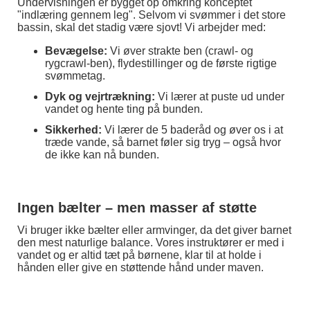
Undervisningen er bygget op omkring konceptet
"indlæring gennem leg". Selvom vi svømmer i det store
bassin, skal det stadig være sjovt! Vi arbejder med:
Bevægelse:
Vi øver strakte ben (crawl- og
rygcrawl-ben), flydestillinger og de første rigtige
svømmetag.
Dyk og vejrtrækning:
Vi lærer at puste ud under
vandet og hente ting på bunden.
Sikkerhed:
Vi lærer de 5 baderåd og øver os i at
træde vande, så barnet føler sig tryg – også hvor
de ikke kan nå bunden.
Ingen bælter – men masser af støtte
Vi bruger ikke bælter eller armvinger, da det giver barnet
den mest naturlige balance. Vores instruktører er med i
vandet og er altid tæt på børnene, klar til at holde i
hånden eller give en støttende hånd under maven.