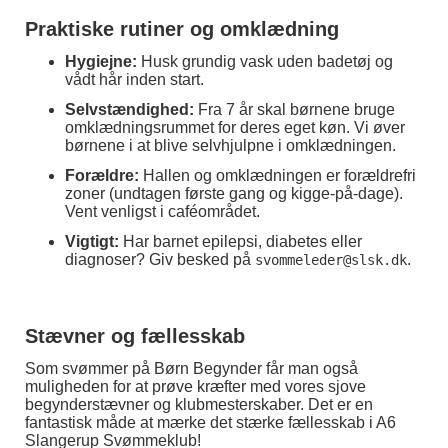
Praktiske rutiner og omklædning
Hygiejne:
Husk grundig vask uden badetøj og
vådt hår inden start.
Selvstændighed:
Fra 7 år skal børnene bruge
omklædningsrummet for deres eget køn. Vi øver
børnene i at blive selvhjulpne i omklædningen.
Forældre:
Hallen og omklædningen er forældrefri
zoner (undtagen første gang og kigge-på-dage).
Vent venligst i caféområdet.
Vigtigt:
Har barnet epilepsi, diabetes eller
diagnoser? Giv besked på
.
svommeleder@slsk.dk
Stævner og fællesskab
Som svømmer på Børn Begynder får man også
muligheden for at prøve kræfter med vores sjove
begynderstævner og klubmesterskaber. Det er en
fantastisk måde at mærke det stærke fællesskab i A6
Slangerup Svømmeklub!