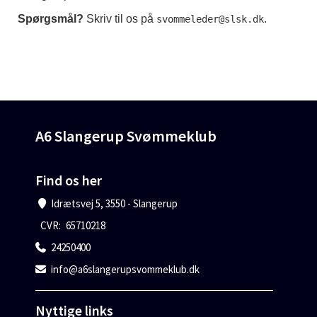
Spørgsmål?
Skriv til os på
.
svommeleder@slsk.dk
A6 Slangerup Svømmeklub
Find os her
Idrætsvej 5, 3550 - Slangerup
CVR:
65710218
24250400
info@a6slangerupsvommeklub.dk
Nyttige links