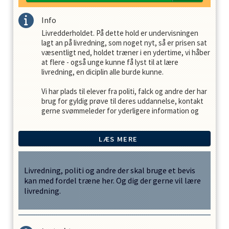
Info
Livredderholdet. På dette hold er undervisningen
lagt an på livredning, som noget nyt, så er prisen sat
væsentligt ned, holdet træner i en ydertime, vi håber
at flere - også unge kunne få lyst til at lære
livredning, en diciplin alle burde kunne.
Vi har plads til elever fra politi, falck og andre der har
brug for gyldig prøve til deres uddannelse, kontakt
gerne svømmeleder for yderligere information og
pris.
LÆS MERE
Ønsker du at gå op til livredderprøven, så betaler du
selv prøven og bevis, max 200 kr.
Livredning, politi og andre der skal bruge et bevis
kan med fordel træne her. Og dig der gerne vil lære
livredning.