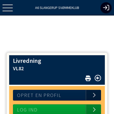
A6 SLANGERUP SVØMMEKLUB
Livredning
VL82
OPRET EN PROFIL
LOG IND