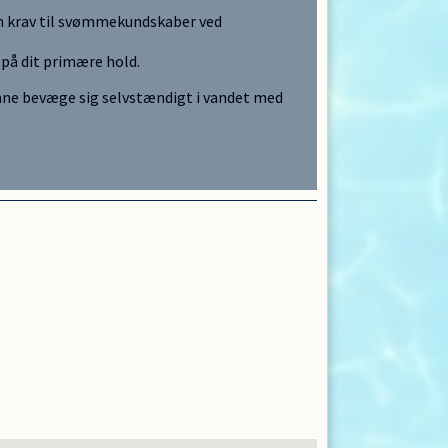
gen krav til svømmekundskaber ved
 på dit primære hold.
 kunne bevæge sig selvstændigt i vandet med