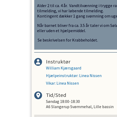
Alder 2 til ca. 4 år. Vandtilvænning i trygg
tilmelding, vi har løbende tilmelding.
Kontingent dækker 1 gang svømning om ugen. 
Når barnet bliver fra ca. 3.5 år taler vi om 
eller uden et hjælpemiddel.
Se beskrivelsen for Krabbeholdet.
Instruktør
William Kjærsgaard
Hjælpeinstruktør
:
Linea Nissen
Vikar
:
Linea Nissen
Tid/Sted
Søndag
18:00-18:30
A6 Slangerup Svømmehal, Lille bassin