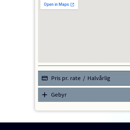
Pris pr. rate
/
Halvårlig
Gebyr