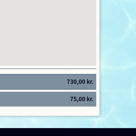
730,00
kr.
75,00
kr.