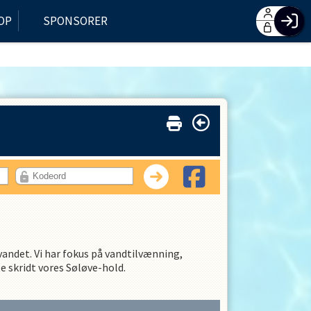
OP
SPONSORER
F
H
G
O
Log
 vandet. Vi har fokus på vandtilvænning,
e skridt vores Søløve-hold.