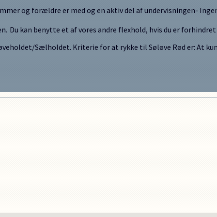
e rammer og forældre er med og en aktiv del af undervisningen- In
Du kan benytte et af vores andre flexhold, hvis du er forhindret
Søløveholdet/Sælholdet. Kriterie for at rykke til Søløve Rød er: At