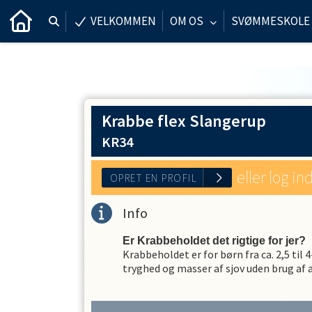
VELKOMMEN
OM OS
SVØMMESKOLE
Krabbe flex Slangerup
KR34
eller log in
Info
Er Krabbeholdet det rigtige for jer?
OPRET EN PROFIL
Krabbeholdet er for børn fra ca. 2,5 til
tryghed og masser af sjov uden brug af a