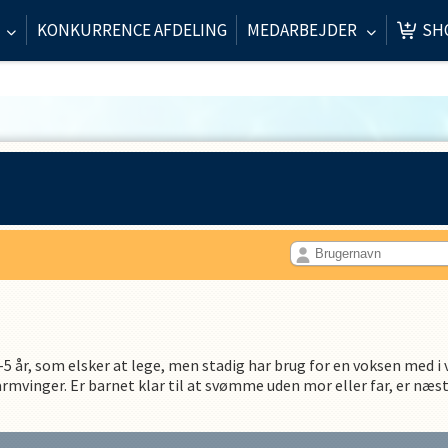
KONKURRENCE AFDELING
MEDARBEJDER
SH
d
 4-5 år, som elsker at lege, men stadig har brug for en voksen med i
rmvinger. Er barnet klar til at svømme uden mor eller far, er næst