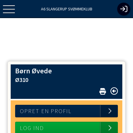
A6 SLANGERUP SVØMMEKLUB
Børn Øvede
Ø310
OPRET EN PROFIL
LOG IND