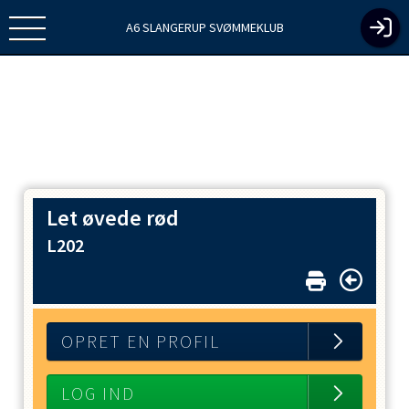
A6 SLANGERUP SVØMMEKLUB
Let øvede rød
L202
OPRET EN PROFIL
LOG IND