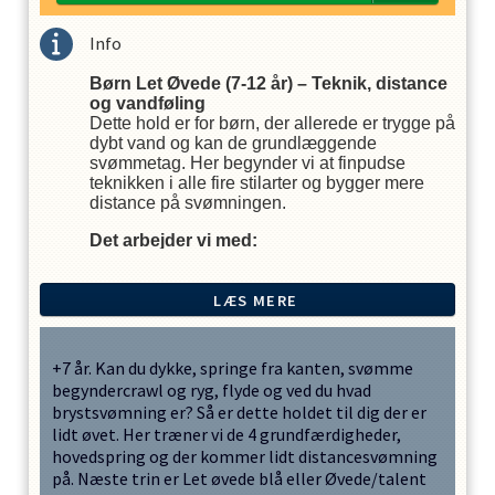
Info
Børn Let Øvede (7-12 år) – Teknik, distance
og vandføling
Dette hold er for børn, der allerede er trygge på
dybt vand og kan de grundlæggende
svømmetag. Her begynder vi at finpudse
teknikken i alle fire stilarter og bygger mere
distance på svømningen.
Det arbejder vi med:
Stilartstræning:
Vi fokuserer på korrekt
vejrtrækning i crawl og rygcrawl samt
LÆS MERE
indlæring af brystsvømning og butterfly.
Smidighed og koordination:
Vi øver
+7 år. Kan du dykke, springe fra kanten, svømme
vendinger, kolbøtter og flotte
begyndercrawl og ryg, flyde og ved du hvad
hovedspring fra kanten.
brystsvømning er? Så er dette holdet til dig der er
Sikkerhed:
Vi lærer elementær
lidt øvet. Her træner vi de 4 grundfærdigheder,
livredning og selvredning, så børnene
hovedspring og der kommer lidt distancesvømning
kan passe på sig selv og andre.
på. Næste trin er Let øvede blå eller Øvede/talent